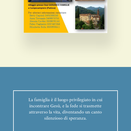
La famiglia è il luogo privilegiato in cui
incontrare Gesù, e la fede si trasmette
attraverso la vita, diventando un canto
silenzioso di speranza.